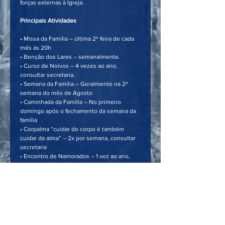
forças externas à Igreja.
Principais Atividades
• Missa da Família – última 2ª feira de cada 
mês às 20h
• Benção dos Lares – semanalmente.
• Curso de Noivos – 4 vezes ao ano, 
consultar secretaria.
• Semana da Família – Geralmente na 2ª 
semana do mês de Agosto
• Caminhada da Família – No primeiro 
domingo após o fechamento da semana da 
família
• Corpalma “cuidar do corpo é também 
cuidar da alma” – 2x por semana, consultar 
secretaria
• Encontro de Namorados – 1 vez ao ano, 
consultar secretaria
• Encontro de Viúvos – 1 vez ao ano, 
consultar secretaria.
​Informações pelo telefone: 
(11) 97656-9805
, 
com Carol