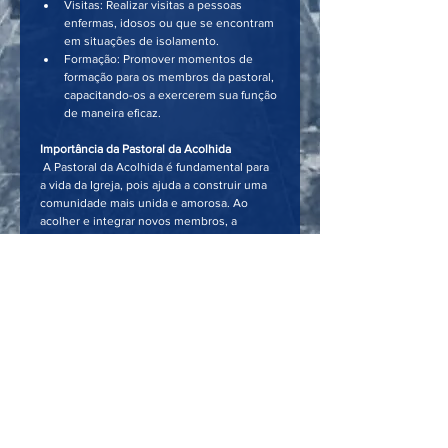
Visitas: Realizar visitas a pessoas 
enfermas, idosos ou que se encontram 
em situações de isolamento.
Formação: Promover momentos de 
formação para os membros da pastoral, 
capacitando-os a exercerem sua função 
de maneira eficaz.
Importância da Pastoral da Acolhida
 A Pastoral da Acolhida é fundamental para 
a vida da Igreja, pois ajuda a construir uma 
comunidade mais unida e amorosa. Ao 
acolher e integrar novos membros, a 
pastoral fortalece a vivência da fé e 
contribui para que a mensagem cristã seja 
vivida e compartilhada de maneira mais 
efetiva.
Paróquia
Nossa Senhora de Fátima ​
Horário secretaria Paroquial
Segunda a sexta: 08h às 12h
Segunda a sexta: 13h às 18h
​Sábado: 09h às 18h