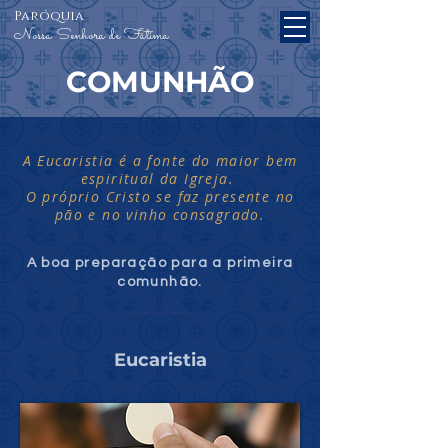
Paróquia
Nossa Senhora de Fátima
COMUNHÃO
​A Eucaristia é a fonte do maior bem
espiritual da Igreja.
O próprio Cristo se faz presente no
pão e no vinho consagrado.
A boa preparação para a primeira
comunhão.
Eucaristia