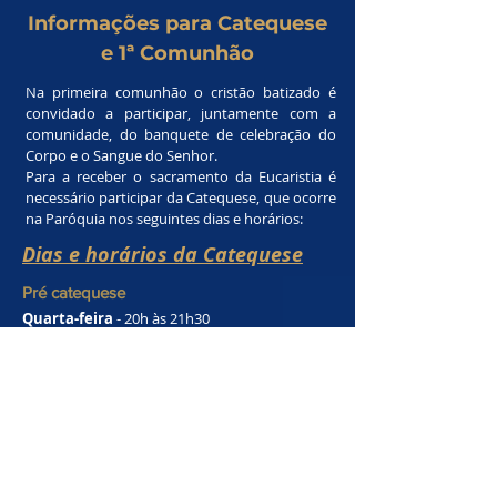
Informações para Catequese
e 1ª Comunhão
Na primeira comunhão o cristão batizado é
convidado a participar, juntamente com a
comunidade, do banquete de celebração do
Corpo e o Sangue do Senhor.
Para a receber o sacramento da Eucaristia é
necessário participar da Catequese, que ocorre
na Paróquia nos seguintes dias e horários:
Dias e horários da Catequese
Pré catequese
Quarta-feira
- 20h às 21h30
Sábado
- 08h30 às 10h
Primeiro Ano
Te
r - 18h às 19h30
Ter - 19h30 às 21h
Qu
a - 19h30 às 21h
Qui - 8h30 às 10h